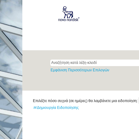
(τρέχουσα
Αρχική
|
Pakistan σε Novo Nordisk
σελίδα)
Ευκαιρίες καριέρας για
"pakistan".
Δεν υπάρχουν θέσεις εργασίας που να ανταποκρί
Χρησιμοποιήστε τη γραμμή αναζήτησης για να βρ
Εμφάνιση Περισσότερων Επιλογών
Επιλέξτε πόσο συχνά (σε ημέρες) θα λαμβάνετε μια ειδοποίηση:
Δημιουργία Ειδοποίησης