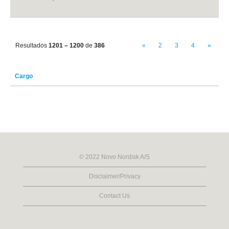
Resultados
1201 – 1200
de
386
«
2
3
4
»
Cargo
© 2022 Novo Nordisk A/S
Disclaimer/Privacy
Contact Us