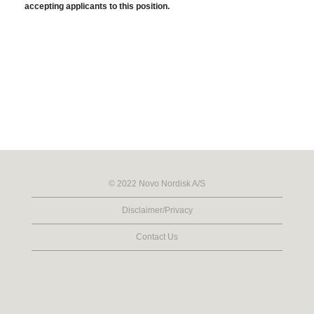
accepting applicants to this position.
© 2022 Novo Nordisk A/S
Disclaimer/Privacy
Contact Us