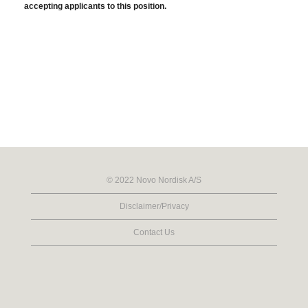
accepting applicants to this position.
© 2022 Novo Nordisk A/S
Disclaimer/Privacy
Contact Us