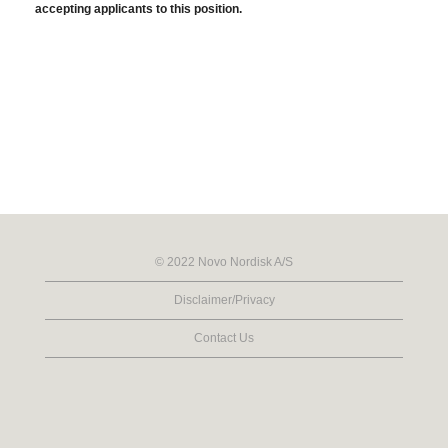
accepting applicants to this position.
© 2022 Novo Nordisk A/S
Disclaimer/Privacy
Contact Us