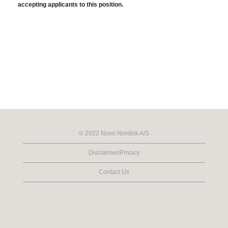
accepting applicants to this position.
© 2022 Novo Nordisk A/S
Disclaimer/Privacy
Contact Us