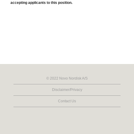
accepting applicants to this position.
© 2022 Novo Nordisk A/S
Disclaimer/Privacy
Contact Us