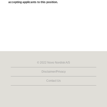
accepting applicants to this position.
© 2022 Novo Nordisk A/S
Disclaimer/Privacy
Contact Us