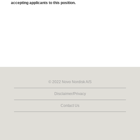
accepting applicants to this position.
© 2022 Novo Nordisk A/S
Disclaimer/Privacy
Contact Us